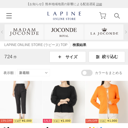
【お知らせ】熊本地域地震の影響による配送遅延
詳細
LAPINE ONLINE STORE (ラピーヌ) TOP
検索結果
724
絞り込む
サイズ
件
表示順 :
カラーをまとめる
SALE
15%
￥1,000
￥1,000
14%
￥1,000