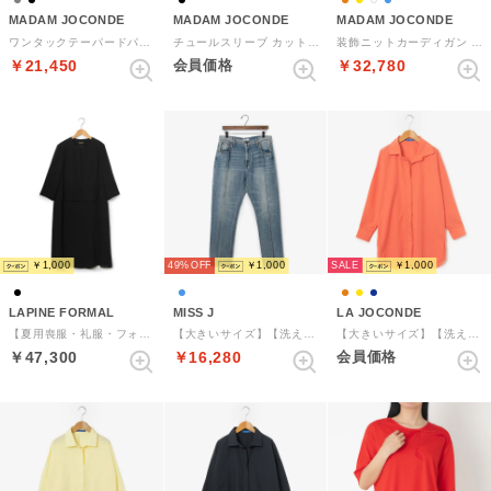
MADAM JOCONDE
MADAM JOCONDE
MADAM JOCONDE
ワンタックテーパードパンツ （グレー）
チュールスリーブ カットソー （ブラック）
装飾ニットカーディガン （オレンジ）
￥21,450
会員価格
￥32,780
SALE
￥1,000
49%
￥1,000
￥1,000
LAPINE FORMAL
MISS J
LA JOCONDE
【夏用喪服・礼服・フォーマル用】【洗える】 スーツ風ファスナー開きワンピース （ブラック）
【大きいサイズ】【洗える】ヴィンテージ風デニムパンツ （ブルー）
【大きいサイズ】【洗える】ブロードシャツブラウス （オレンジ）
￥47,300
￥16,280
会員価格