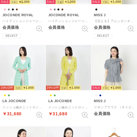
SALE
SALE
SALE
￥1,000
￥1,000
￥1,000
JOCONDE ROYAL
JOCONDE ROYAL
MISS J
ハイテンションジャージー ドレス （グレー）
ハイテンションジャージー ドレス （ピンク）
【洗える】アムンゼンオーバーブラウス （ブラック）
会員価格
会員価格
会員価格
SELECT
SELECT
SALE
20%
￥1,000
20%
￥1,000
￥1,000
LA JOCONDE
LA JOCONDE
MISS J
メッシュ編みニットロングカーディガン （グリーン）
メッシュ編みニットロングカーディガン （イエロー）
リボンブラウス （ネイビー）
￥31,680
￥31,680
会員価格