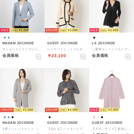
SALE
SALE
￥1,000
30%
￥1,000
￥1,000
MADAM JOCONDE
GUEST JOCONDE
LA JOCONDE
サッカーストライプジャケット （ブルー）
レイヤードニットプルオーバー （ベージュ）
二重襟カットソーカーディガン （ブラック）
会員価格
￥23,100
会員価格
SALE
14%
￥1,000
10%
￥1,000
￥1,000
MADAM JOCONDE
GUEST JOCONDE
GUEST JOCONDE
V襟ニットジャケット （グレー）
【洗える】ハイネックプルオーバー （ブラック）
【大きいサイズ】配色ニットロングカーディガン （ピンク）