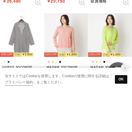
￥29,480
￥20,790
会員価格
30%
￥1,000
20%
￥1,000
20%
￥1,000
GUEST JOCONDE
MADAM JOCONDE
MADAM JOCONDE
【大きいサイズ】配色リバー編ニットカーディガン （ベージュ）
【アンサンブル対応】装飾ニットボレロカーディガン （ピンク）
【アンサンブル対応】装飾ニットボレロカーディガン （イエロー）
当サイトではCookieを使用します。Cookieの使用に関する詳細は「
￥31,570
￥23,760
￥23,760
OK
プライバシー規約
」をご覧ください。