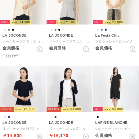
SALE
SALE
SALE
￥1,000
￥1,000
￥1,000
LA JOCONDE
LA JOCONDE
La Festa Chic
ノースリーブブラウス （ベージュ）
ノースリーブブラウス （グレー）
ブロックレースロングジャケット （ベージュ）
会員価格
会員価格
会員価格
SELECT
SALE
30%
￥1,000
30%
￥1,000
￥1,000
LA JOCONDE
LA JOCONDE
LAPINE BLANCHE
【アンサンブル対応】タック編みリブニットプルオーバー （ネイビー）
【アンサンブル対応】タック編みリブカーディガン （ネイビー）
Vネックサックワンピース （ブラック）
￥14,630
￥16,170
会員価格